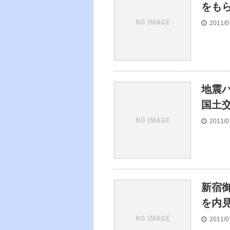
をも
2011/0
地震
国土
2011/0
新宿御
を内
2011/0