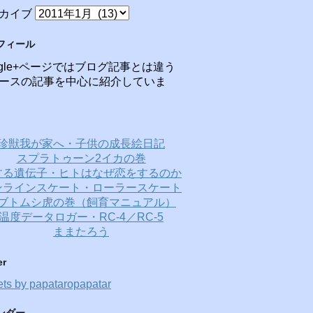
カイブ
フィール
ogle+ページではブログ記事とは違う
ースの記事を中心に紹介していま
珍獣我が家へ・子供の成長絵日記
スプラトゥーン2イカの巻
する遺伝子・ヒトはなぜ恋をするのか
ンラインスケート・ローラースケート
ブトムシ虎の巻（飼育マニュアル）
温度データロガー・RC-4／RC-5
ままたろう
er
ts by papataropapatar
ンダー