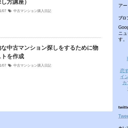
探し方講座）
アー
1/07
中古マンション購入日記
プロ
Go
ニュ
す。
的な中古マンション探しをするために物
ストを作成
1/07
中古マンション購入日記
恋
イ
カ
twitt
Twee
カレ