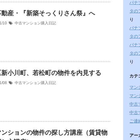
パナ
タの
不動産・『新築そっくりさん祭』へ
り
1/10
中古マンション購入日記
パナ
タの
パナ
タの
り
区新小川町、若松町の物件を内見する
カテ
1/08
中古マンション購入日記
マン
マン
中古
中古
ご連
マンションの物件の探し方講座（賃貸物
アー