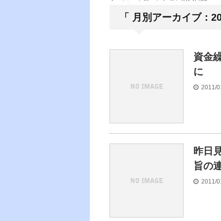
「 月別アーカイブ：201
資金
に
2011/0
昨日
旨の
2011/0