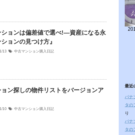
201
ンションは偏差値で選べ!―資産になる永
ンションの見つけ方』
1/13
中古マンション購入日記
最近
ション探しの物件リストをバージョンア
パナ
タの
1/10
中古マンション購入日記
り
パナ
タの