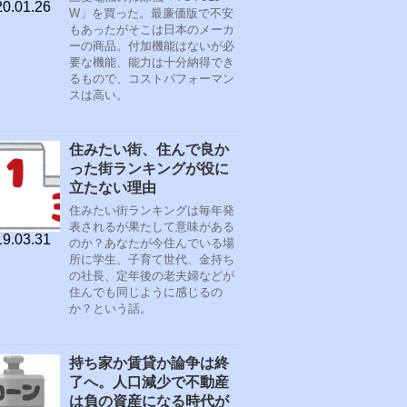
0.01.26
W」を買った。最廉価版で不安
もあったがそこは日本のメーカ
ーの商品。付加機能はないが必
要な機能、能力は十分納得でき
るもので、コストパフォーマン
スは高い。
住みたい街、住んで良か
った街ランキングが役に
立たない理由
住みたい街ランキングは毎年発
表されるが果たして意味がある
9.03.31
のか？あなたが今住んでいる場
所に学生、子育て世代、金持ち
の社長、定年後の老夫婦などが
住んでも同じように感じるの
か？という話。
持ち家か賃貸か論争は終
了へ。人口減少で不動産
は負の資産になる時代が