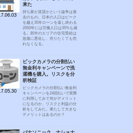
来た
持ち家か賃貸かという論争は過
7.06.03
去のもの。日本の人口はピーク
を越え35年ローンを返し終わる
2050年には労働人口は35%も減
る。郊外のエリアの住宅受給は
急激に悪化し、売りたくても売
れなくなる。
ビックカメラの分割払い
無金利キャンペーンで洗
濯機を購入。リスクを分
析検証
ビックカメラの分割払い無金利
7.05.30
キャンペーンを24回払いで実際
に利用してみて何がデメリット
になるのか、リスクと利益の分
析をしてみた。果たして大きな
デメリットはあるのか？
パナソニック、ナショナ