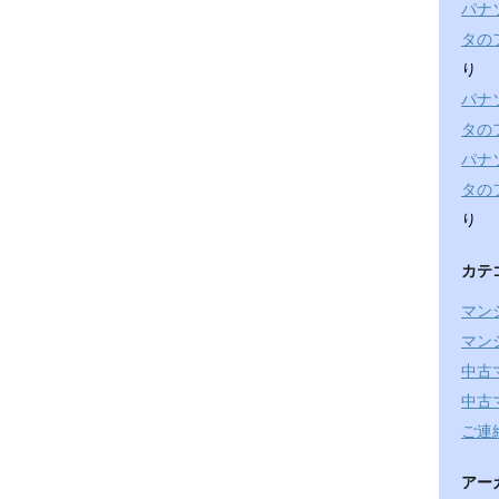
パナ
タの
り
パナ
タの
パナ
タの
り
カテ
マン
マン
中古
中古
ご連
アー