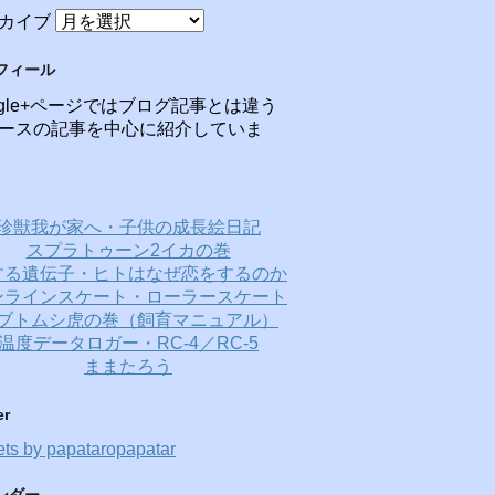
カイブ
フィール
ogle+ページではブログ記事とは違う
ースの記事を中心に紹介していま
珍獣我が家へ・子供の成長絵日記
スプラトゥーン2イカの巻
する遺伝子・ヒトはなぜ恋をするのか
ンラインスケート・ローラースケート
ブトムシ虎の巻（飼育マニュアル）
温度データロガー・RC-4／RC-5
ままたろう
er
ts by papataropapatar
ンダー