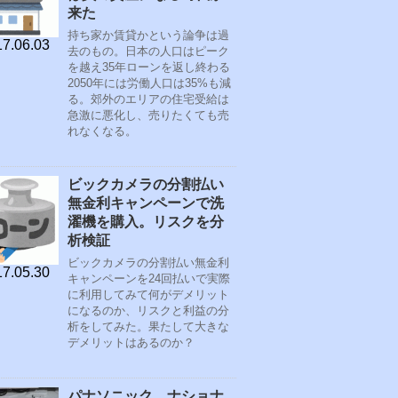
来た
持ち家か賃貸かという論争は過
7.06.03
去のもの。日本の人口はピーク
を越え35年ローンを返し終わる
2050年には労働人口は35%も減
る。郊外のエリアの住宅受給は
急激に悪化し、売りたくても売
れなくなる。
ビックカメラの分割払い
無金利キャンペーンで洗
濯機を購入。リスクを分
析検証
ビックカメラの分割払い無金利
7.05.30
キャンペーンを24回払いで実際
に利用してみて何がデメリット
になるのか、リスクと利益の分
析をしてみた。果たして大きな
デメリットはあるのか？
パナソニック、ナショナ