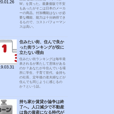
0.01.26
W」を買った。最廉価版で不安
もあったがそこは日本のメーカ
ーの商品。付加機能はないが必
要な機能、能力は十分納得でき
るもので、コストパフォーマン
スは高い。
住みたい街、住んで良か
った街ランキングが役に
立たない理由
住みたい街ランキングは毎年発
表されるが果たして意味がある
9.03.31
のか？あなたが今住んでいる場
所に学生、子育て世代、金持ち
の社長、定年後の老夫婦などが
住んでも同じように感じるの
か？という話。
持ち家か賃貸か論争は終
了へ。人口減少で不動産
は負の資産になる時代が