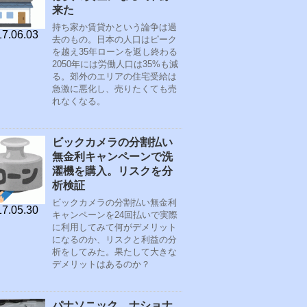
来た
持ち家か賃貸かという論争は過
7.06.03
去のもの。日本の人口はピーク
を越え35年ローンを返し終わる
2050年には労働人口は35%も減
る。郊外のエリアの住宅受給は
急激に悪化し、売りたくても売
れなくなる。
ビックカメラの分割払い
無金利キャンペーンで洗
濯機を購入。リスクを分
析検証
ビックカメラの分割払い無金利
7.05.30
キャンペーンを24回払いで実際
に利用してみて何がデメリット
になるのか、リスクと利益の分
析をしてみた。果たして大きな
デメリットはあるのか？
パナソニック、ナショナ