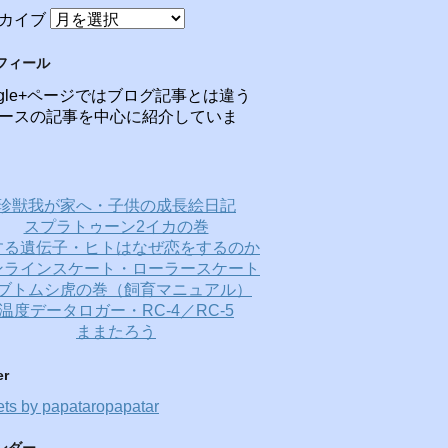
カイブ
フィール
ogle+ページではブログ記事とは違う
ースの記事を中心に紹介していま
珍獣我が家へ・子供の成長絵日記
スプラトゥーン2イカの巻
する遺伝子・ヒトはなぜ恋をするのか
ンラインスケート・ローラースケート
ブトムシ虎の巻（飼育マニュアル）
温度データロガー・RC-4／RC-5
ままたろう
er
ts by papataropapatar
ンダー