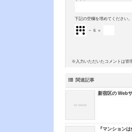
下記の空欄を埋めてください
−
6
=
※入力いただいたコメントは管
関連記事
新宿区の We
『マンションは