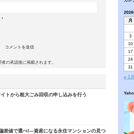
202
。
*
月
3
10
17
24
理者の承認後に掲載されます。
31
« 1
Ya
bサイトから粗大ごみ回収の申し込みを行う
偏差値で選べ!―資産になる永住マンションの見つ