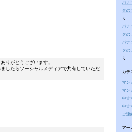
パナ
タの
り
パナ
タの
パナ
タの
り
てありがとうございます。
いましたらソーシャルメディアで共有していただ
カテ
マン
マン
中古
中古
ご連
アー