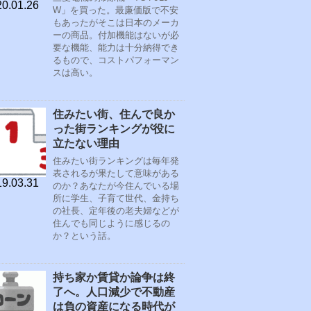
0.01.26
W」を買った。最廉価版で不安
もあったがそこは日本のメーカ
ーの商品。付加機能はないが必
要な機能、能力は十分納得でき
るもので、コストパフォーマン
スは高い。
住みたい街、住んで良か
った街ランキングが役に
立たない理由
住みたい街ランキングは毎年発
表されるが果たして意味がある
9.03.31
のか？あなたが今住んでいる場
所に学生、子育て世代、金持ち
の社長、定年後の老夫婦などが
住んでも同じように感じるの
か？という話。
持ち家か賃貸か論争は終
了へ。人口減少で不動産
は負の資産になる時代が