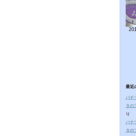
201
最近
パナ
タの
り
パナ
タの