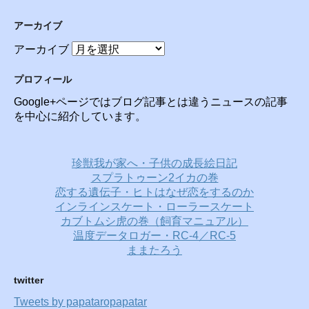
アーカイブ
アーカイブ
プロフィール
Google+ページではブログ記事とは違うニュースの記事
を中心に紹介しています。
珍獣我が家へ・子供の成長絵日記
スプラトゥーン2イカの巻
恋する遺伝子・ヒトはなぜ恋をするのか
インラインスケート・ローラースケート
カブトムシ虎の巻（飼育マニュアル）
温度データロガー・RC-4／RC-5
ままたろう
twitter
Tweets by papataropapatar