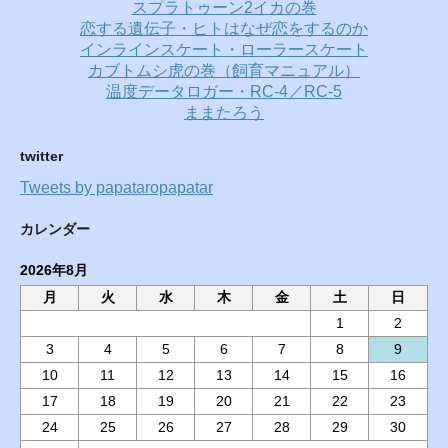
スプラトゥーン2イカの巻
恋する遺伝子・ヒトはなぜ恋をするのか
インラインスケート・ローラースケート
カブトムシ虎の巻（飼育マニュアル）
温度データロガー・RC-4／RC-5
ままたろう
twitter
Tweets by papataropapatar
カレンダー
2026年8月
月
火
水
木
金
土
日
1
2
3
4
5
6
7
8
9
10
11
12
13
14
15
16
17
18
19
20
21
22
23
24
25
26
27
28
29
30